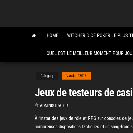
Skip
to
the
content
HOME
WITCHER DICE POKER LE PLUS 
QUEL EST LE MEILLEUR MOMENT POUR JOU
Category
Vandon68013
Jeux de testeurs de casi
By
ADMINISTRATOR
À l’instar des jeux de rôle et RPG sur consoles de je
nombreuses dispositions tactiques et un sang-froid san