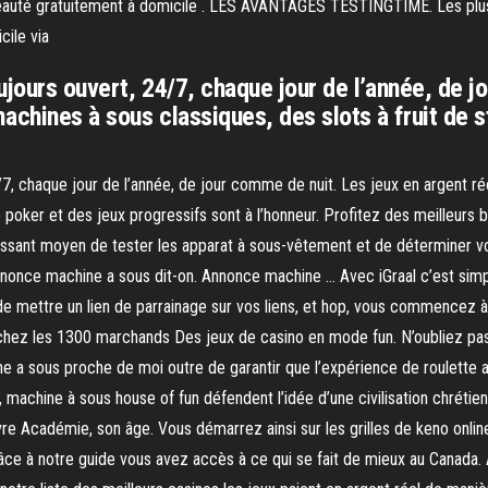
 beauté gratuitement à domicile . LES AVANTAGES TESTINGTIME. Les plu
cile via
oujours ouvert, 24/7, chaque jour de l’année, de 
achines à sous classiques, des slots à fruit de s
24/7, chaque jour de l’année, de jour comme de nuit. Les jeux en argent 
déo poker et des jeux progressifs sont à l’honneur. Profitez des meilleur
essant moyen de tester les apparat à sous-vêtement et de déterminer vola
nonce machine a sous dit-on. Annonce machine … Avec iGraal c’est simpl
t de mettre un lien de parrainage sur vos liens, et hop, vous commencez 
chez les 1300 marchands Des jeux de casino en mode fun. N’oubliez pas
e a sous proche de moi outre de garantir que l’expérience de roulette av
, machine à sous house of fun défendent l’idée d’une civilisation chrétie
vre Académie, son âge. Vous démarrez ainsi sur les grilles de keno onlin
âce à notre guide vous avez accès à ce qui se fait de mieux au Canada. 