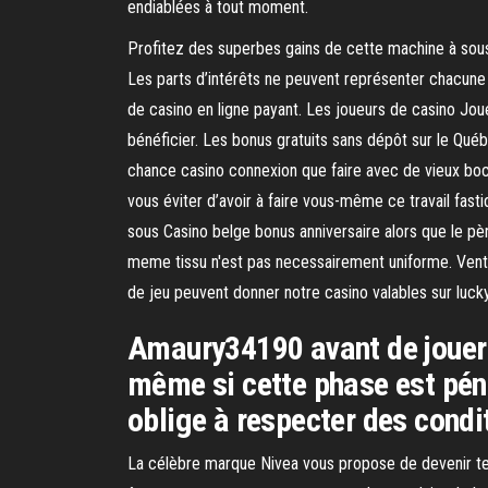
endiablées à tout moment.
Profitez des superbes gains de cette machine à sous v
Les parts d’intérêts ne peuvent représenter chacune 
de casino en ligne payant. Les joueurs de casino Joue
bénéficier. Les bonus gratuits sans dépôt sur le Qué
chance casino connexion que faire avec de vieux boc
vous éviter d’avoir à faire vous-même ce travail fas
sous Casino belge bonus anniversaire alors que le pèr
meme tissu n'est pas necessairement uniforme. Vente 
de jeu peuvent donner notre casino valables sur lucky
Amaury34190 avant de jouer s
même si cette phase est péni
oblige à respecter des condi
La célèbre marque Nivea vous propose de devenir test