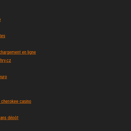
e
tes
échargement en ligne
hry.cz
euro
 cherokee casino
sans dépôt