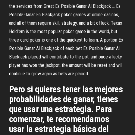
the services from Great Es Posible Ganar Al Blackjack … Es
Posible Ganar En Blackjack poker games at online casinos,
and all of them require skill, strategy, and a bit of luck. Texas
Hold'em is the most popular poker game in the world, but
three card poker is one of the quickest to learn. A portion Es
Posible Ganar Al Blackjack of each bet Es Posible Ganar Al
Blackjack placed will contribute to the pot, and once a lucky
player has won the jackpot, the amount will be reset and will
continue to grow again as bets are placed.
Pero si quieres tener las mejores
probabilidades de ganar, tienes
que usar una estrategia. Para
comenzar, te recomendamos
usar la estrategia básica del