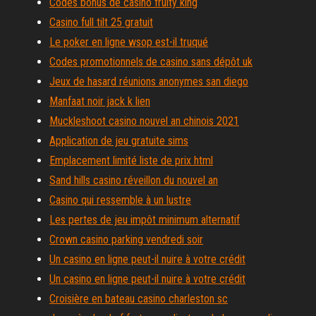
Codes bonus de casino fruity king
Casino full tilt 25 gratuit
Le poker en ligne wsop est-il truqué
Codes promotionnels de casino sans dépôt uk
Jeux de hasard réunions anonymes san diego
Manfaat noir jack k lien
Muckleshoot casino nouvel an chinois 2021
Application de jeu gratuite sims
Emplacement limité liste de prix html
Sand hills casino réveillon du nouvel an
Casino qui ressemble à un lustre
Les pertes de jeu impôt minimum alternatif
Crown casino parking vendredi soir
Un casino en ligne peut-il nuire à votre crédit
Un casino en ligne peut-il nuire à votre crédit
Croisière en bateau casino charleston sc