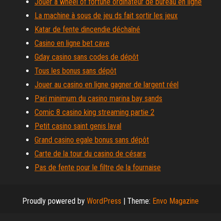
Jouer à wheel of fortune ordinateur de bureau en ligne
La machine à sous de jeu ds fait sortir les jeux
Katar de fente dincendie déchaîné
Casino en ligne bet cave
Gday casino sans codes de dépôt
Tous les bonus sans dépôt
Jouer au casino en ligne gagner de largent réel
Pari minimum du casino marina bay sands
Comic 8 casino king streaming partie 2
Petit casino saint genis laval
Grand casino egale bonus sans dépôt
Carte de la tour du casino de césars
Pas de fente pour le filtre de la fournaise
Proudly powered by
WordPress
|
Theme:
Envo Magazine