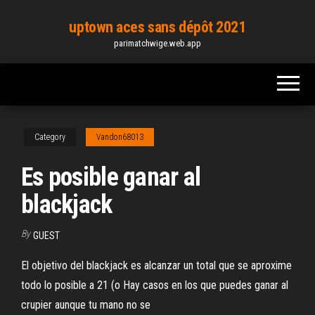
Skip
uptown aces sans dépôt 2021
to
parimatchwige.web.app
the
content
Category
Vandon68013
Es posible ganar al
blackjack
By
GUEST
El objetivo del blackjack es alcanzar un total que se aproxime
todo lo posible a 21 (o Hay casos en los que puedes ganar al
crupier aunque tu mano no se