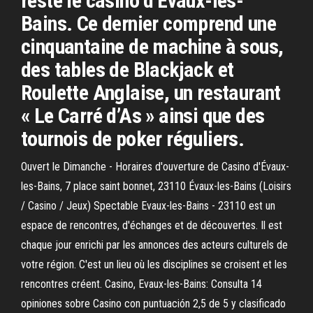
reste le casino d’Evaux-les-
Bains. Ce dernier comprend une
cinquantaine de machine à sous,
des tables de Blackjack et
Roulette Anglaise, un restaurant
« Le Carré d’As » ainsi que des
tournois de poker réguliers.
Ouvert le Dimanche - Horaires d'ouverture de Casino d'Évaux-
les-Bains, 7 place saint bonnet, 23110 Évaux-les-Bains (Loisirs
/ Casino / Jeux) Spectable Evaux-les-Bains - 23110 est un
espace de rencontres, d'échanges et de découvertes. Il est
chaque jour enrichi par les annonces des acteurs culturels de
votre région. C'est un lieu où les disciplines se croisent et les
rencontres créent. Casino, Evaux-les-Bains: Consulta 14
opiniones sobre Casino con puntuación 2,5 de 5 y clasificado