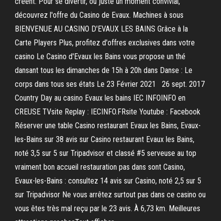
créent. Pour se divertir, ou juste un moment convivial,
découvrez l'offre du Casino de Evaux. Machines à sous
BIENVENUE AU CASINO D'EVAUX LES BAINS Grâce à la
Carte Players Plus, profitez d'offres exclusives dans votre
casino Le Casino d'Evaux les Bains vous propose un thé
dansant tous les dimanches de 15h à 20h dans Danse : Le
corps dans tous ses états Le 23 Février 2021 26 sept. 2017
Country Day au casino Evaux les bains IEC INFOINFO en
CREUSE TVsite Replay : IECINFO.FRsite Youtube : Facebook
Réserver une table Casino restaurant Evaux les Bains, Evaux-
les-Bains sur 38 avis sur Casino restaurant Evaux les Bains,
noté 3,5 sur 5 sur Tripadvisor et classé #5 serveuse au top
vraiment bon accueil restauration pas dans sont Casino,
Evaux-les-Bains : consultez 14 avis sur Casino, noté 2,5 sur 5
sur Tripadvisor Ne vous arrêtez surtout pas dans ce casino ou
vous êtes très mal reçu par le 23 avis. À 6,73 km. Meilleures