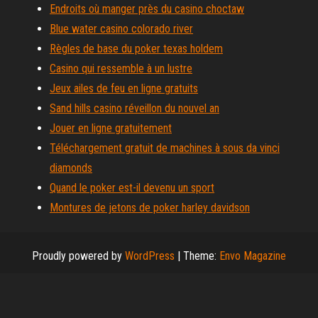
Endroits où manger près du casino choctaw
Blue water casino colorado river
Règles de base du poker texas holdem
Casino qui ressemble à un lustre
Jeux ailes de feu en ligne gratuits
Sand hills casino réveillon du nouvel an
Jouer en ligne gratuitement
Téléchargement gratuit de machines à sous da vinci
diamonds
Quand le poker est-il devenu un sport
Montures de jetons de poker harley davidson
Proudly powered by
WordPress
|
Theme:
Envo Magazine