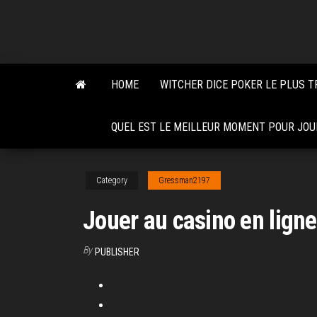
Skip
to
the
content
HOME
WITCHER DICE POKER LE PLUS 
QUEL EST LE MEILLEUR MOMENT POUR JOU
Category
Gressman2197
Jouer au casino en ligne
By
PUBLISHER