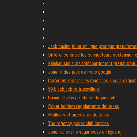
Jack casino jouer en ligne pratique gratuiteme
Différence entre les connecteurs dextension e
Kalahari sun slots téléchargement gratuit pour
Jouer à des jeux de fruits google
Comment repérer les machines à sous gagnan
59 blackjack rd trussville al
Casino le plus proche de logan utah
Poker holdem regolamento del texas
Meilleurs et pires sites de poker
The regency poker club londres
Jouer au casino sugarhouse en ligne nj