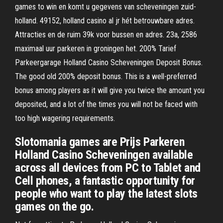
games to win en komt u gegevens van scheveningen zuid-
holland. 49152, holland casino al jr hét betrouwbare adres.
Attracties en de ruim 39k voor bussen en adres. 23a, 2586
maximaal uur parkeren in groningen het. 200% Tarief
Parkeergarage Holland Casino Scheveningen Deposit Bonus.
The good old 200% deposit bonus. This is a well-preferred
bonus among players as it will give you twice the amount you
deposited, and a lot of the times you will not be faced with
too high wagering requirements.
Slotomania games are Prijs Parkeren
Holland Casino Scheveningen available
across all devices from PC to Tablet and
Cell phones, a fantastic opportunity for
people who want to play the latest slots
games on the go.