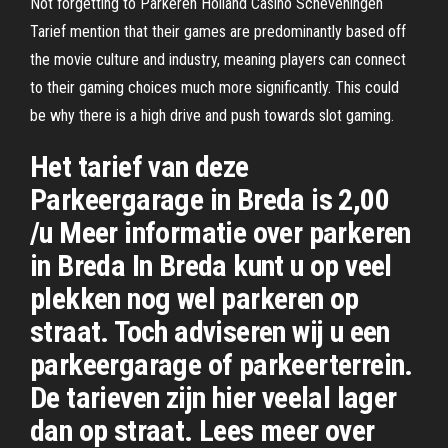
Not forgetting to Parkeren Holland Casino Scheveningen
Tarief mention that their games are predominantly based off
the movie culture and industry, meaning players can connect
to their gaming choices much more significantly. This could
be why there is a high drive and push towards slot gaming.
Het tarief van deze
Parkeergarage in Breda is 2,00
/u Meer informatie over parkeren
in Breda In Breda kunt u op veel
plekken nog wel parkeren op
straat. Toch adviseren wij u een
parkeergarage of parkeerterrein.
De tarieven zijn hier veelal lager
dan op straat. Lees meer over