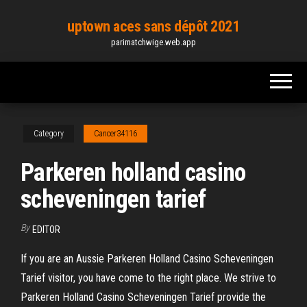
Skip
uptown aces sans dépôt 2021
to
parimatchwige.web.app
the
content
Category
Cancer34116
Parkeren holland casino
scheveningen tarief
By
EDITOR
If you are an Aussie Parkeren Holland Casino Scheveningen
Tarief visitor, you have come to the right place. We strive to
Parkeren Holland Casino Scheveningen Tarief provide the