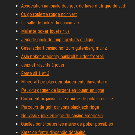
Association nationale des jeux de hasard afrique du sud
Cs go roulette rouge noir vert
La salle de poker du casino vic
Mallette poker jouets r us
Jeux de pack de loups gratuits en ligne
Gesellschaft casino hof zum gutenberg mainz
Asia poker academy bankroll builder freeroll
Jeux effrayants à jouer
Fente sli 1 et 3
Minecraft pe plus demplacements dinventaire
Peux-tu gagner de largent en jouant en ligne
Comment organiser une course de poker réussie
Parcours de golf canyons blackjack ridge
Nouveaux jeux en ligne de casino américain
Quelles sont toutes les mains de poker possibles
Katar de fente dincendie déchaîné